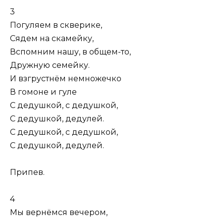
3
Погуляем в скверике,
Сядем на скамейку,
Вспомним нашу, в общем-то,
Дружную семейку.
И взгрустнём немножечко
В гомоне и гуле
С дедушкой, с дедушкой,
С дедушкой, дедулей.
С дедушкой, с дедушкой,
С дедушкой, дедулей.
Припев.
4
Мы вернёмся вечером,