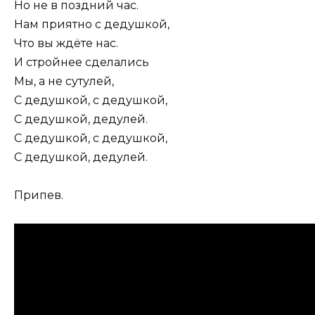
Но не в поздний час.
Нам приятно с дедушкой,
Что вы ждёте нас.
И стройнее сделались
Мы, а не сутулей,
С дедушкой, с дедушкой,
С дедушкой, дедулей.
С дедушкой, с дедушкой,
С дедушкой, дедулей.
Припев.