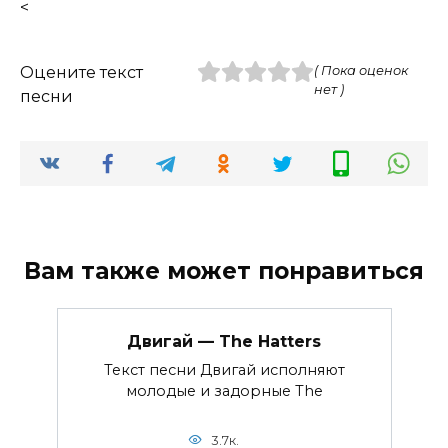
<
Оцените текст
( Пока оценок
нет )
песни
Вам также может понравиться
Двигай — The Hatters
Текст песни Двигай исполняют
молодые и задорные The
3.7к.