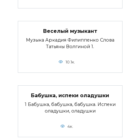
Веселый музыкант
Музыка Аркадия Филиппенко Слова
Татьяны Волгиной 1.
10.1к.
Бабушка, испеки оладушки
1 Бабушка, бабушка, бабушка. Испеки
оладушки, оладушки
4к.