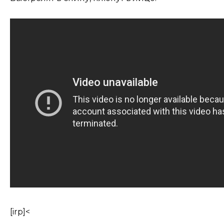
[irp]<