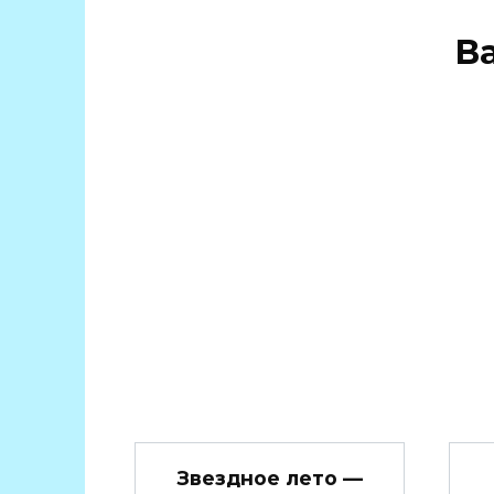
В
Звездное лето —