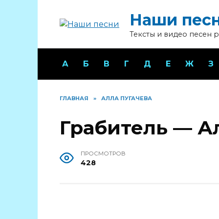
Перейти
Наши пес
к
содержанию
Тексты и видео песен 
А
Б
В
Г
Д
Е
Ж
З
ГЛАВНАЯ
»
АЛЛА ПУГАЧЕВА
Грабитель — А
ПРОСМОТРОВ
428