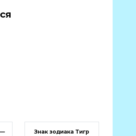
ся
 —
Знак зодиака Тигр