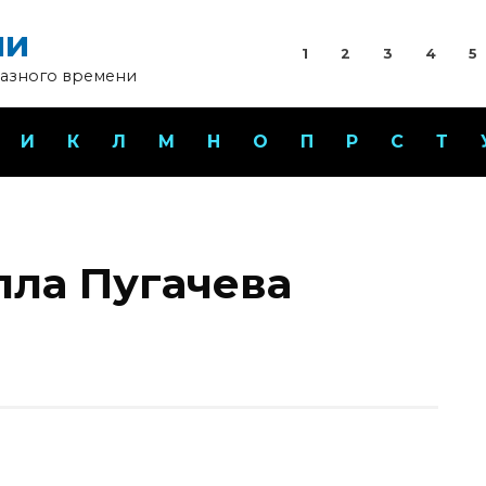
ни
1
2
3
4
5
разного времени
И
К
Л
М
Н
О
П
Р
С
Т
лла Пугачева