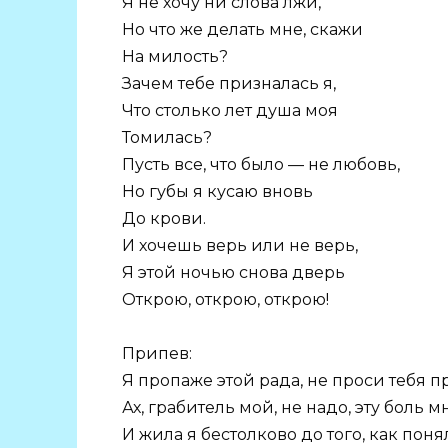
Я не хочу ни слова лжи,
Но что же делать мне, скажи
На милость?
Зачем тебе призналась я,
Что столько лет душа моя
Томилась?
Пусть все, что было — не любовь,
Но губы я кусаю вновь
До крови.
И хочешь верь или не верь,
Я этой ночью снова дверь
Открою, открою, открою!
Припев:
Я пропаже этой рада, не проси тебя п
Ах, грабитель мой, не надо, эту боль м
И жила я бестолково до того, как поня