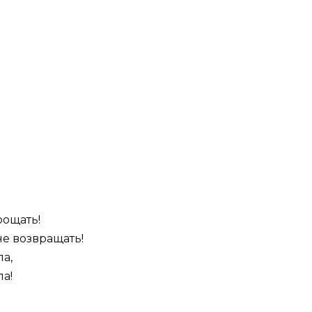
рощать!
не возвращать!
ла,
ла!