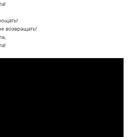
ла!
рощать!
не возвращать!
ла,
ла!