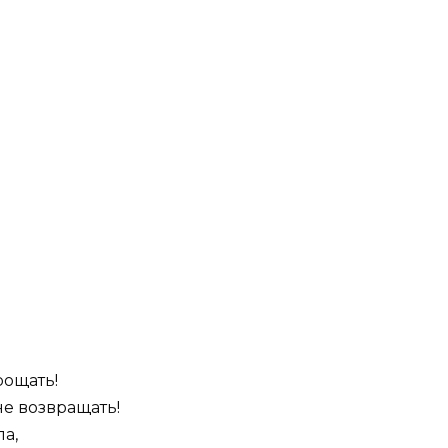
рощать!
не возвращать!
ла,