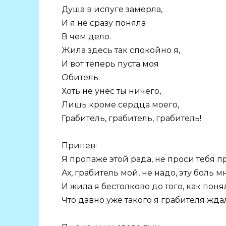
Душа в испуге замерла,
И я не сразу поняла
В чем дело.
Жила здесь так спокойно я,
И вот теперь пуста моя
Обитель.
Хоть не унес ты ничего,
Лишь кроме сердца моего,
Грабитель, грабитель, грабитель!
Припев:
Я пропаже этой рада, не проси тебя п
Ах, грабитель мой, не надо, эту боль м
И жила я бестолково до того, как поня
Что давно уже такого я грабителя жда