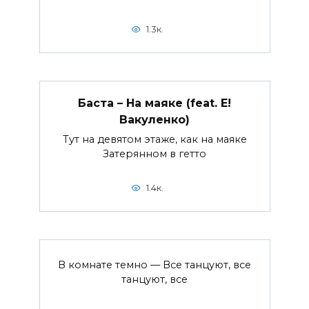
1.3к.
Баста – На маяке (feat. Е!
Вакуленко)
Тут на девятом этаже, как на маяке
Затерянном в гетто
1.4к.
В комнате темно — Все танцуют, все
танцуют, все