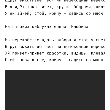
Вдруг выкатывает вот на пешеходный переход

Вся идёт така сияет, крутит бёдрами, виляет
Я ей эй-эй, стой, кричу – садись со мною пр
На высоких каблуках модная Бамбина

На перекрёстке вдоль забора я стою у светоф
Вдруг выкатывает вот на пешеходный переход

Эй привет-привет красотка, видишь, клёвая п
Я ей снова в след кричу – садись со мною пр