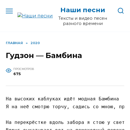
Перейти
Наши песни
к
содержанию
Тексты и видео песен
разного времени
ГЛАВНАЯ
»
2020
Гудзон — Бамбина
ПРОСМОТРОВ
675
На высоких каблуках идёт модная Бамбина

Я на неё смотрю торчу, садись со мною, прок
На перекрёстке вдоль забора я стою у светоф