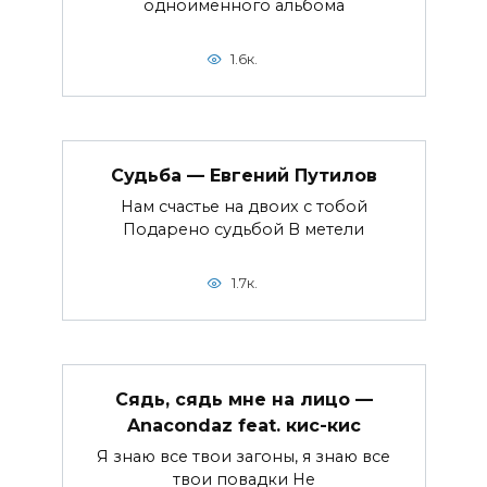
одноименного альбома
1.6к.
Судьба — Евгений Путилов
Нам счастье на двоих с тобой
Подарено судьбой В метели
1.7к.
Сядь, сядь мне на лицо —
Anacondaz feat. кис-кис
Я знаю все твои загоны, я знаю все
твои повадки Не