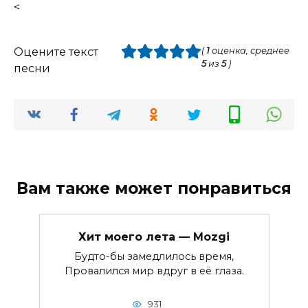
<
Оцените текст
(
1
оценка, среднее
5
из
5
)
песни
Вам также может понравиться
Хит моего лета — Mozgi
Будто-бы замедлилось время,
Провалился мир вдруг в её глаза.
931