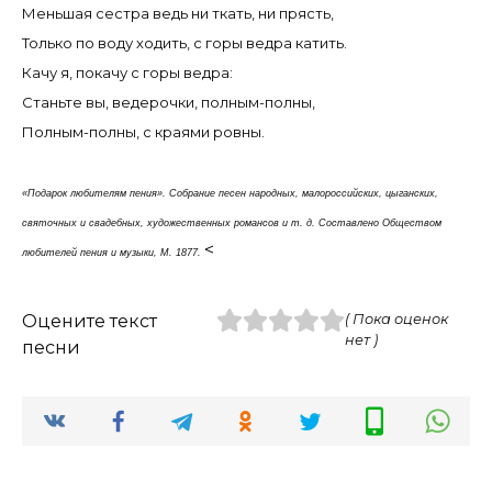
Меньшая сестра ведь ни ткать, ни прясть,
Только по воду ходить, с горы ведра катить.
Качу я, покачу с горы ведра:
Станьте вы, ведерочки, полным-полны,
Полным-полны, с краями ровны.
«Подарок любителям пения». Собрание песен народных, малороссийских, цыганских,
святочных и свадебных, художественных романсов и т. д. Составлено Обществом
<
любителей пения и музыки, М. 1877.
Оцените текст
( Пока оценок
нет )
песни