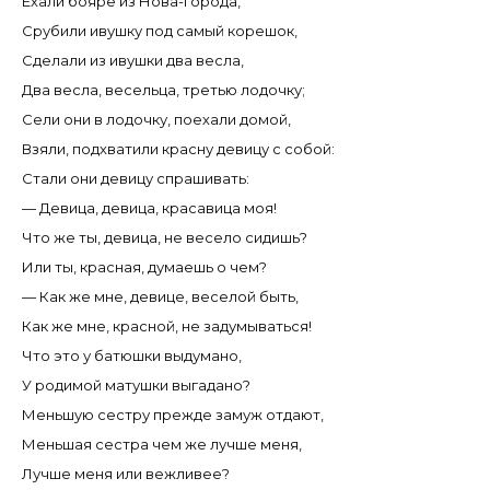
Ехали бояре из Нова-города,
Срубили ивушку под самый корешок,
Сделали из ивушки два весла,
Два весла, весельца, третью лодочку;
Сели они в лодочку, поехали домой,
Взяли, подхватили красну девицу с собой:
Стали они девицу спрашивать:
— Девица, девица, красавица моя!
Что же ты, девица, не весело сидишь?
Или ты, красная, думаешь о чем?
— Как же мне, девице, веселой быть,
Как же мне, красной, не задумываться!
Что это у батюшки выдумано,
У родимой матушки выгадано?
Меньшую сестру прежде замуж отдают,
Меньшая сестра чем же лучше меня,
Лучше меня или вежливее?