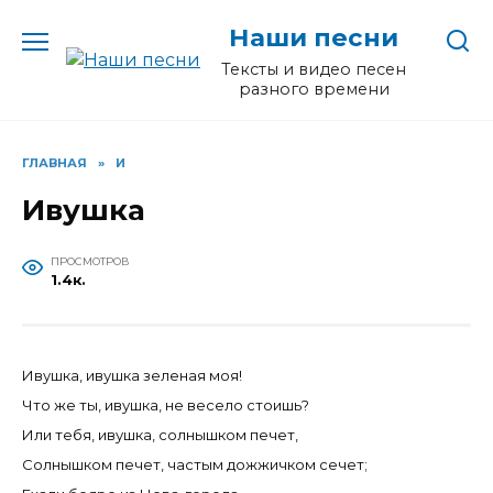
Перейти
Наши песни
к
содержанию
Тексты и видео песен
разного времени
ГЛАВНАЯ
»
И
Ивушка
ПРОСМОТРОВ
1.4к.
Ивушка, ивушка зеленая моя!
Что же ты, ивушка, не весело стоишь?
Или тебя, ивушка, солнышком печет,
Солнышком печет, частым дожжичком сечет;