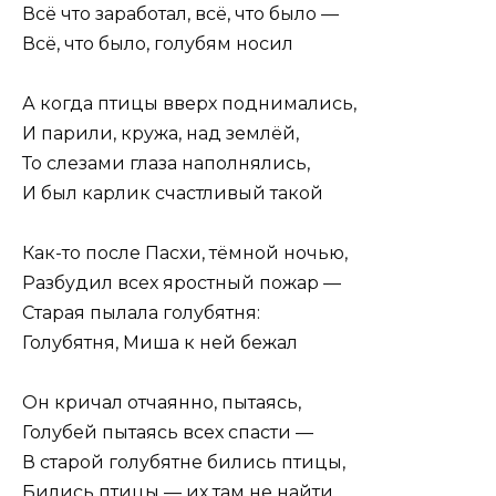
Всё что заработал, всё, что было —
Всё, что было, голубям носил
А когда птицы вверх поднимались,
И парили, кружа, над землёй,
То слезами глаза наполнялись,
И был карлик счастливый такой
Как-то после Пасхи, тёмной ночью,
Разбудил всех яростный пожар —
Старая пылала голубятня:
Голубятня, Миша к ней бежал
Он кричал отчаянно, пытаясь,
Голубей пытаясь всех спасти —
В старой голубятне бились птицы,
Бились птицы — их там не найти