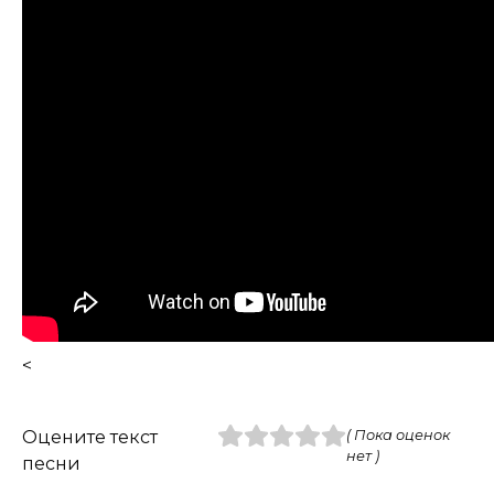
<
Оцените текст
( Пока оценок
нет )
песни