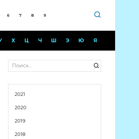
6
7
8
9
У
Х
Ц
Ч
Ш
Э
Ю
Я
Search
for:
2021
2020
2019
2018