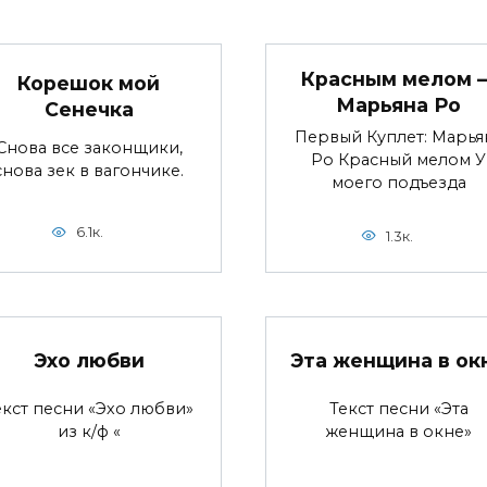
Красным мелом 
Корешок мой
Марьяна Ро
Сенечка
Первый Куплет: Марья
Снова все законщики,
Ро Красный мелом У
снова зек в вагончике.
моего подъезда
6.1к.
1.3к.
Эхо любви
Эта женщина в ок
екст песни «Эхо любви»
Текст песни «Эта
из к/ф «
женщина в окне»