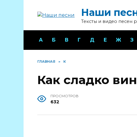
Перейти
Наши пес
к
содержанию
Тексты и видео песен 
А
Б
В
Г
Д
Е
Ж
З
ГЛАВНАЯ
»
К
Как сладко ви
ПРОСМОТРОВ
632