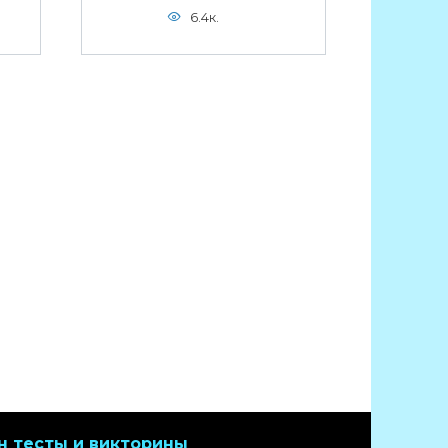
6.4к.
н тесты и викторины