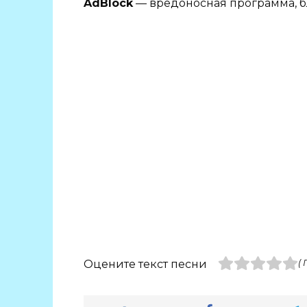
AdBlock
— вредоносная программа, б
Оцените текст песни
(