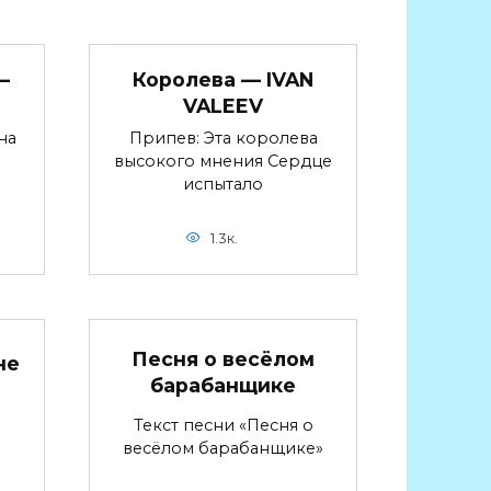
—
Королева — IVAN
VALEEV
на
Припев: Эта королева
высокого мнения Сердце
испытало
1.3к.
Песня о весёлом
не
барабанщике
Текст песни «Песня о
весёлом барабанщике»