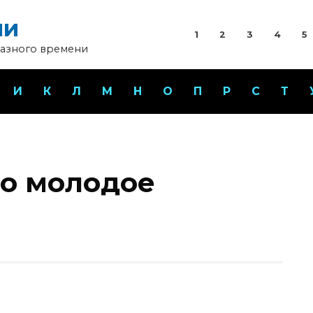
ни
1
2
3
4
5
разного времени
И
К
Л
М
Н
О
П
Р
С
Т
но молодое