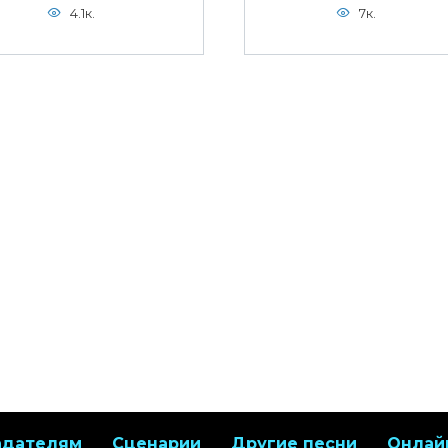
4.1к.
7к.
адателям
Сценарии
Другие песни
Онлай