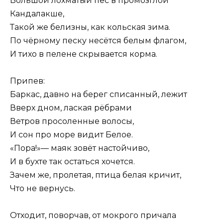
Большой лохматый пёс в промозглой
Кандалакше,
Такой же белизны, как кольская зима.
По чёрному песку несётся белым флагом,
И тихо в пелене скрывается корма.
Припев:
Баркас, давно на берег списанный, лежит
Вверх дном, лаская рёбрами
Ветров просоленные волосы,
И сон про море видит Белое.
«Пора!»— маяк зовёт настойчиво,
И в бухте так остаться хочется.
Зачем же, пролетая, птица белая кричит,
Что не вернусь.
Отходит, поворчав, от мокрого причала