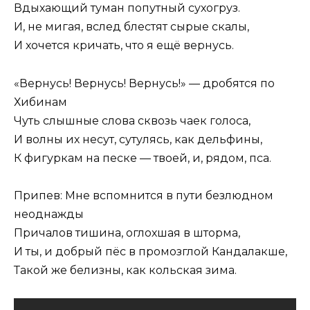
Вдыхающий туман попутный сухогруз.
И, не мигая, вслед блестят сырые скалы,
И хочется кричать, что я ещё вернусь.
«Вернусь! Вернусь! Вернусь!» — дробятся по
Хибинам
Чуть слышные слова сквозь чаек голоса,
И волны их несут, сутулясь, как дельфины,
К фигуркам на песке — твоей, и, рядом, пса.
Припев: Мне вспомнится в пути безлюдном
неоднажды
Причалов тишина, оглохшая в шторма,
И ты, и добрый пёс в промозглой Кандалакше,
Такой же белизны, как кольская зима.