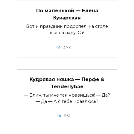
По маленькой — Елена
Кукарская
Вот и праздник подоспел, на столе
всё на ладу, Ой
3.7к.
Кудрявая няшка — Перфе &
Tenderlybae
— Блин, ты мне так нравишься! — Да?
— Да — А я тебе нравлюсь?
952