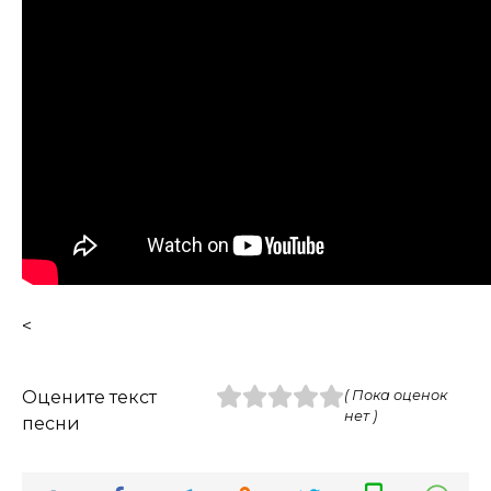
<
Оцените текст
( Пока оценок
нет )
песни