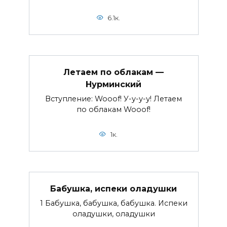
6.1к.
Летаем по облакам —
Нурминский
Вступление: Wooof! У-у-у-у! Летаем
по облакам Wooof!
1к.
Бабушка, испеки оладушки
1 Бабушка, бабушка, бабушка. Испеки
оладушки, оладушки