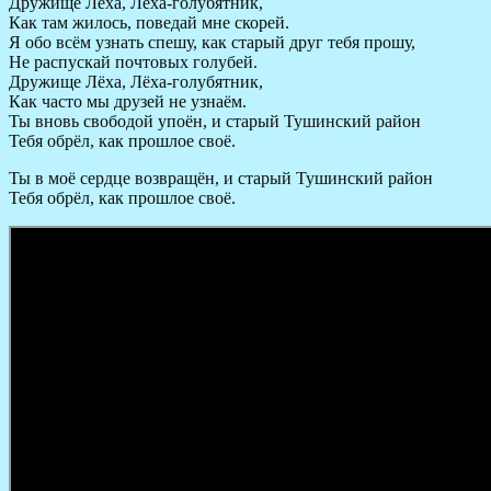
Дружище Лёха, Лёха-голубятник,
Как там жилось, поведай мне скорей.
Я обо всём узнать спешу, как старый друг тебя прошу,
Не распускай почтовых голубей.
Дружище Лёха, Лёха-голубятник,
Как часто мы друзей не узнаём.
Ты вновь свободой упоён, и старый Тушинский район
Тебя обрёл, как прошлое своё.
Ты в моё сердце возвращён, и старый Тушинский район
Тебя обрёл, как прошлое своё.