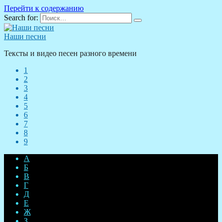
Перейти к содержанию
Search for:
Наши песни
Тексты и видео песен разного времени
1
2
3
4
5
6
7
8
9
А
Б
В
Г
Д
Е
Ж
З