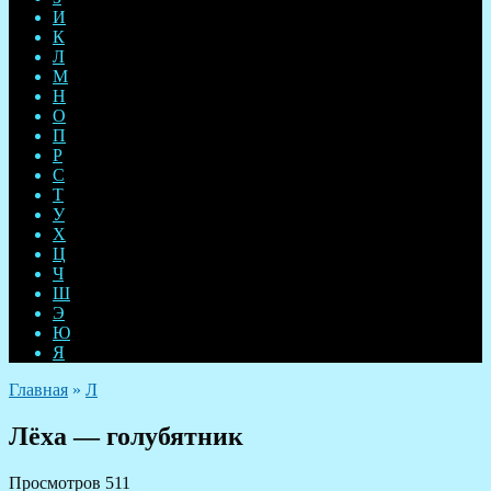
И
К
Л
М
Н
О
П
Р
С
Т
У
Х
Ц
Ч
Ш
Э
Ю
Я
Главная
»
Л
Лёха — голубятник
Просмотров
511