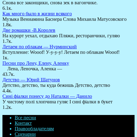
Снова все законщики, снова зек в вагончике.
6.1к.
Как много было в жизни всякого
Музыка Вениамина Баснера Слова Михаила Матусовского
1.8к.
Две ромашки -В.Королев
На курорт уехал, отдыхаю Пляжи, ресторанчики, гуляю
1.7к.
Летаем по облакам — Нурминский
Вступление: Wooof! У-у-у-у! Летаем по облакам Wooof!
1к.
Песни про Лену, Елену, Аленку
Лена, Леночка, Аленка —
43.7к.
Детство — Юрий Шатунов
Детство, детство, ты куда бежишь Детство, детство
4.4к.
Сині фіалки понесу до Наталки — Данило
У чистому полі хлопчина гуляє І сині фіалки в букет
1.2к.
Все песни
Контакт
Правообладателям
Сценарии