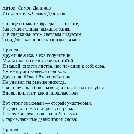
Автор: Симон Данилов
Исполнитель: Симон Данилов
Солнце на закате, фраера — в откате,
Задремали улицы, дыханье затая.
И в сверканьи этом светлым силуэтом
Ты идёшь, как юность запоздалая моя.
Припев:
Дружище Лёха, Лёха-голубятник,
Мы так давно не виделись с тобой.
И нашей юности листва, нас поманив к себе едва,
Уж не шумит зелёной головой.
Дружище Лёха, Лёха-голубятник,
Не унывал ты раньше никогда.
Свою печаль и боль развей, и стая белых голубей
Вновь прилетит, как в прошлые года.
Вот стоит знакомый — старый участковый,
И деревья те же, и дорога, и трава.
И твоя Надюха вновь шепнёт на ухо
Старые, забытые давно тобой слова:
Припев: