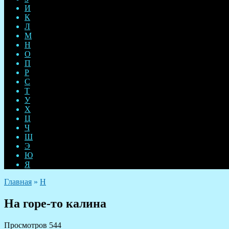
И
К
Л
М
Н
О
П
Р
С
Т
У
Х
Ц
Ч
Ш
Э
Ю
Я
Главная
»
Н
На горе-то калина
Просмотров
544