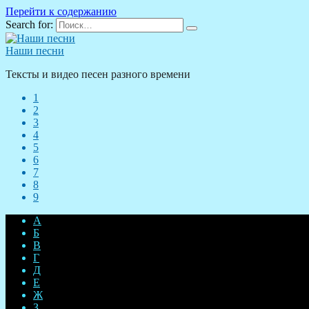
Перейти к содержанию
Search for:
Наши песни
Тексты и видео песен разного времени
1
2
3
4
5
6
7
8
9
А
Б
В
Г
Д
Е
Ж
З