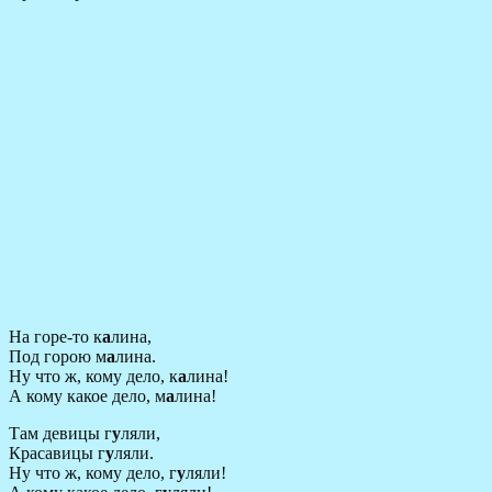
На горе-то к
а
лина,
Под горою м
а
лина.
Ну что ж, кому дело, к
а
лина!
А кому какое дело, м
а
лина!
Там девицы г
у
ляли,
Красавицы г
у
ляли.
Ну что ж, кому дело, г
у
ляли!