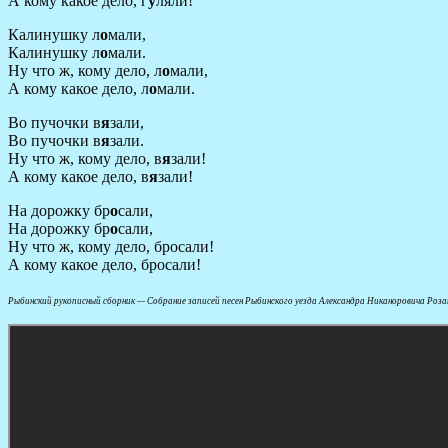
А кому какое дело, г
у
ляли!
Калинушку л
о
мали,
Калинушку л
о
мали.
Ну что ж, кому дело, л
о
мали,
А кому какое дело, л
о
мали.
Во пучочки в
я
зали,
Во пучочки в
я
зали.
Ну что ж, кому дело, в
я
зали!
А кому какое дело, в
я
зали!
На дорожку бр
о
сали,
На дорожку бр
о
сали,
Ну что ж, кому дело, бросали!
А кому какое дело, бросали!
Рыбинский рукописный сборник — Собрание записей песен Рыбинского уезда Александра Никаноровича Розано