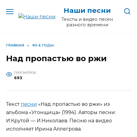
Перейти
Наши песни
к
содержанию
Тексты и видео песен
разного времени
ГЛАВНАЯ
»
90-Е ГОДЫ
Над пропастью во ржи
ПРОСМОТРОВ
693
Текст
песни
«Над пропастью во ржи» из
альбома «Угонщица» (1994). Авторы песни:
И.Крутой — И.Николаев. Песню на видео
исполняет Ирина Аллегрова.