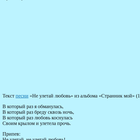
Текст
песни
«Не улетай любовь» из альбома «Странник мой» (1
В который раз я обманулась,
В который раз бреду сквозь ночь,
В который раз любовь коснулась
Своим крылом и улетела прочь.
Припев:
Не улетай, не улетай любовь!