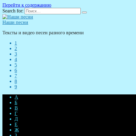
Перейти к содержанию
Search for:
Наши песни
Тексты и видео песен разного времени
1
2
3
4
5
6
7
8
9
А
Б
В
Г
Д
Е
Ж
З