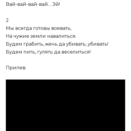
Вай-вай-вай-вай… Эй!
2
Мы всегда готовы воевать,
На чужие земли навалиться.
Будем грабить, жечь да убивать, убивать!
Будем пить, гулять да веселиться!
Припев.