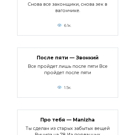
Снова все законщики, снова зек в
вагончике.
6.1к.
После пяти — Звонкий
Все пройдет лишь после пяти Все
пройдет после пяти
1.5к.
Про тебя — Manizha
Ты сделан из старых забытых вещей
Винила на 78 Из порванных