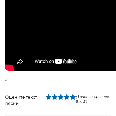
<
Оцените текст
(
1
оценка, среднее
5
из
5
)
песни