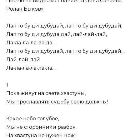
Песню на видео исполняет «Елена Санаева,
Ролан Быков».
Лап то бу ди дубудай, лап то бу ди дубудай,
Лап то бу ди дубуда дай, лай-лай-лай,
Ла-ла-ла-ла-ла-ла…
Лап то бу ди дубудай, лап то бу ди дубудай…
Лай-лай-лай
Ла-ла-ла-ла-ла-ла…
1
Пока живут на свете хвастуны,
Мы прославлять судьбу свою должны!
Какое небо голубое,
Мы не сторонники разбоя.
На хвастуна не нужен нож: