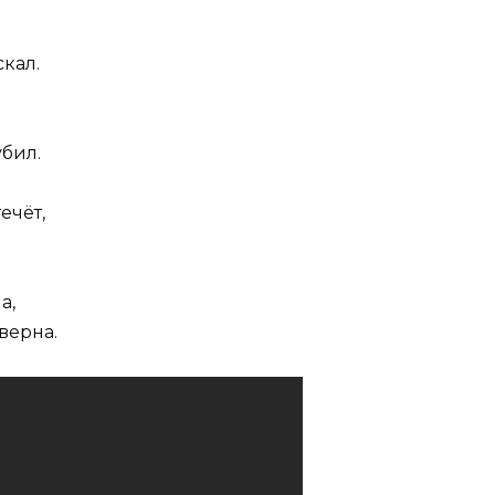
кал.
убил.
ечёт,
а,
 верна.