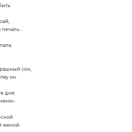
быть.
рай,
а печаль…
пала;
рашный сон,
тву он.
е дня:
 меня».
есной
й женой.