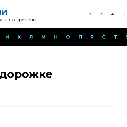
ни
1
2
3
4
5
разного времени
И
К
Л
М
Н
О
П
Р
С
Т
 дорожке