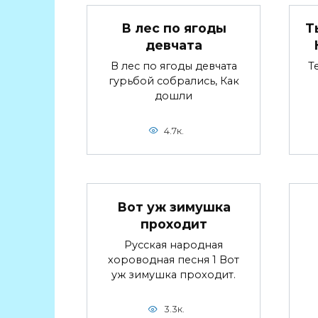
В лес по ягоды
Т
девчата
В лес по ягоды девчата
Т
гурьбой собрались, Как
дошли
4.7к.
Вот уж зимушка
проходит
Русская народная
хороводная песня 1 Вот
уж зимушка проходит.
3.3к.