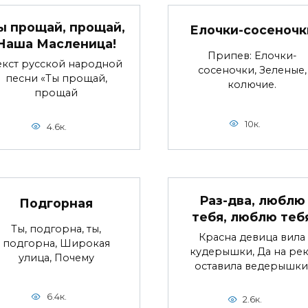
ы прощай, прощай,
Елочки-сосеночк
Наша Масленица!
Припев: Елочки-
екст русской народной
сосеночки, Зеленые,
песни «Ты прощай,
колючие.
прощай
10к.
4.6к.
Раз-два, люблю
Подгорная
тебя, люблю теб
Ты, подгорна, ты,
Красна девица вила
подгорна, Широкая
кудерышки, Да на ре
улица, Почему
оставила ведерышки
6.4к.
2.6к.