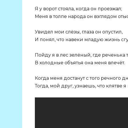
Я у ворот стояла, когда он проезжал;
Меня в толпе народа он взглядом отыс
Увидел мои слёзы, глаза он опустил,
И понял, что навеки младую жизнь сг
Пойду я в лес зелёный, где реченька т
В холодные объятья она меня влечёт.
Когда меня достанут с того речного дн
Тогда, мой друг, узнаешь, что клятве я