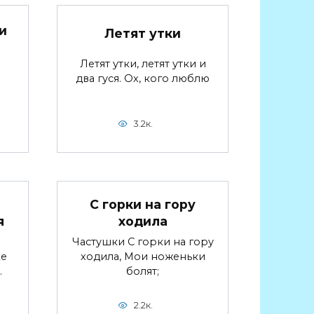
и
Летят утки
Летят утки, летят утки и
два гуся. Ох, кого люблю
3.2к.
С горки на гору
я
ходила
Частушки С горки на гору
ке
ходила, Мои ноженьки
.
болят;
2.2к.