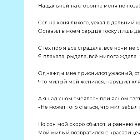
На дальней на сторонке меня не поза
Сел на коня лихого, уехал в дальний к
Оставил в моём сердце тоску лишь д
С тех пор я всё страдала, все ночи не с
Я плакала, рыдала, всё милого ждала.
Однажды мне приснился ужасный, ст
Что милый мой женился, нарушил кля
А я над сном смеялась при ясном свет
«Не может того статься, что мил забыл
Но сон мой скоро сбылся, и раннею в
Мой милый возвратился с красавице