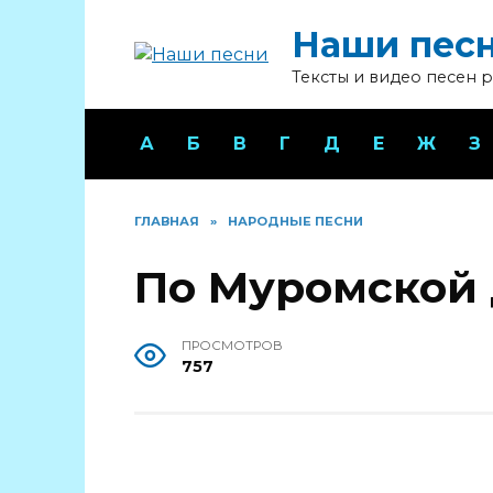
Перейти
Наши пес
к
содержанию
Тексты и видео песен 
А
Б
В
Г
Д
Е
Ж
З
ГЛАВНАЯ
»
НАРОДНЫЕ ПЕСНИ
По Муромской
ПРОСМОТРОВ
757