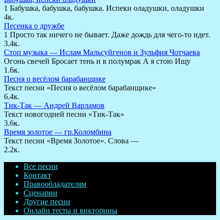
1 Бабушка, бабушка, бабушка. Испеки оладушки, оладушки
4к.
Песенка о дружбе
1 Просто так ничего не бывает. Даже дождь для чего-то идет.
3.4к.
Стоп музыка — Ислам Мальсуйгенов и Зульфия Чотчаева
Огонь свечей Бросает тень и в полумрак А я стою Ищу
1.6к.
Песня о весёлом барабанщике
Текст песни «Песня о весёлом барабанщике»
6.4к.
Тик-Так — Андрей Варламов
Текст новогодней песни «Тик-Так»
3.6к.
Время золотое — гр.Коломбина
Текст песни «Время Золотое». Слова —
2.2к.
Все песни
Контакт
Правообладателям
Сценарии
Другие песни
Онлайн тесты и викторины