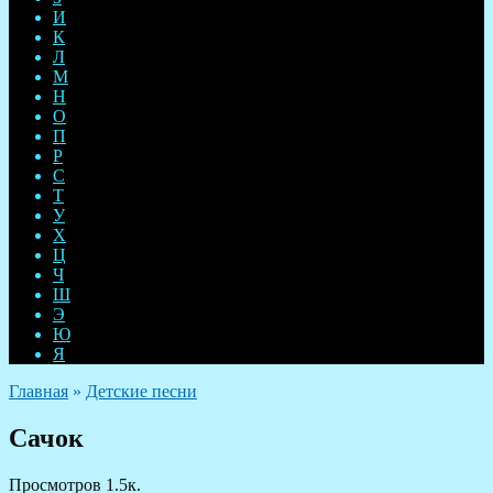
И
К
Л
М
Н
О
П
Р
С
Т
У
Х
Ц
Ч
Ш
Э
Ю
Я
Главная
»
Детские песни
Сачок
Просмотров
1.5к.