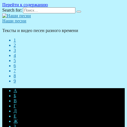
Перейти к содержанию
Search for:
Наши песни
Тексты и видео песен разного времени
1
2
3
4
5
6
7
8
9
А
Б
В
Г
Д
Е
Ж
З