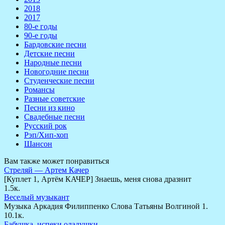
2018
2017
80-е годы
90-е годы
Бардовские песни
Детские песни
Народные песни
Новогодние песни
Студенческие песни
Романсы
Разные советские
Песни из кино
Свадебные песни
Русский рок
Рэп/Хип-хоп
Шансон
Вам также может понравиться
Стреляй — Артем Качер
[Куплет 1, Артём КАЧЕР] Знаешь, меня снова дразнит
1.5к.
Веселый музыкант
Музыка Аркадия Филиппенко Слова Татьяны Волгиной 1.
10.1к.
Бабушка, испеки оладушки