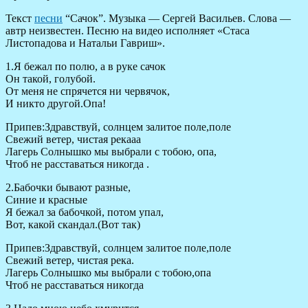
Текст
песни
“Сачок”. Музыка — Сергей Васильев. Слова —
автр неизвестен. Песню на видео исполняет «Стаса
Листопадова и Натальи Гавриш».
1.Я бежал по полю, а в руке сачок
Он такой, голубой.
От меня не спрячется ни червячок,
И никто другой.Опа!
Припев:Здравствуй, солнцем залитое поле,поле
Свежий ветер, чистая рекааа
Лагерь Солнышко мы выбрали с тобою, опа,
Чтоб не расставаться никогда .
2.Бабочки бывают разные,
Синие и красные
Я бежал за бабочкой, потом упал,
Вот, какой скандал.(Вот так)
Припев:Здравствуй, солнцем залитое поле,поле
Свежий ветер, чистая река.
Лагерь Солнышко мы выбрали с тобою,опа
Чтоб не расставаться никогда