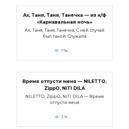
Ах, Таня, Таня, Танечка — из к/ф
«Карнавальная ночь»
Ах, Таня, Таня, Танечка, С ней случай
был такой: Служила
7.5к.
Время отпусти меня — NILETTO,
ZippO, NITI DILA
NILETTO, ZippO, NITI DILA — Время
отпусти меня
3.1к.