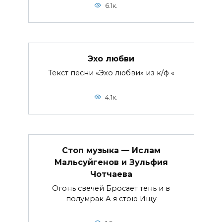
6.1к.
Эхо любви
Текст песни «Эхо любви» из к/ф «
4.1к.
Стоп музыка — Ислам
Мальсуйгенов и Зульфия
Чотчаева
Огонь свечей Бросает тень и в
полумрак А я стою Ищу