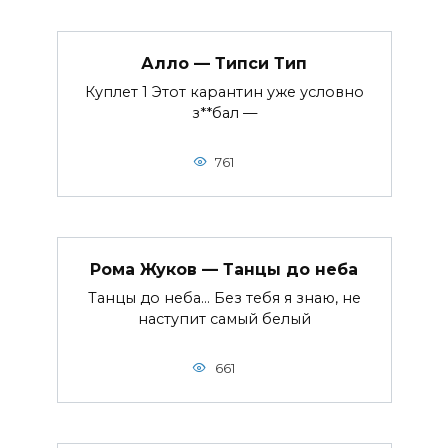
Алло — Типси Тип
Куплет 1 Этот карантин уже условно
з**бал —
761
Рома Жуков — Танцы до неба
Танцы до неба… Без тебя я знаю, не
наступит самый белый
661