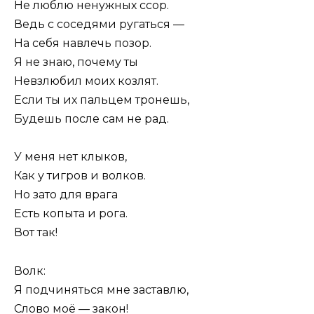
Не люблю ненужных ссор.
Ведь с соседями ругаться —
На себя навлечь позор.
Я не знаю, почему ты
Невзлюбил моих козлят.
Если ты их пальцем тронешь,
Будешь после сам не рад.
У меня нет клыков,
Как у тигров и волков.
Но зато для врага
Есть копыта и рога.
Вот так!
Волк:
Я подчиняться мне заставлю,
Слово моё — закон!