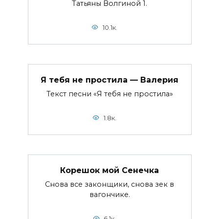
Татьяны Волгиной 1.
10.1к.
Я тебя не простила — Валерия
Текст песни «Я тебя не простила»
1.8к.
Корешок мой Сенечка
Снова все законщики, снова зек в
вагончике.
6.1к.