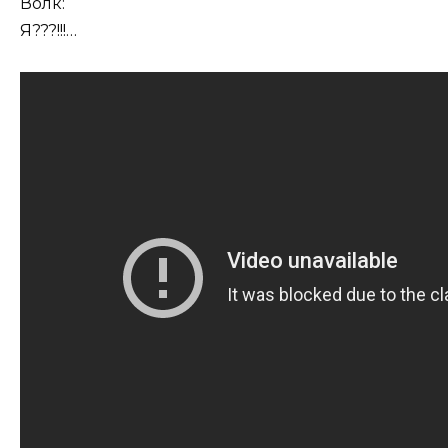
Волк:
Я???!!!…