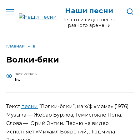
Перейти
Наши песни
к
содержанию
Тексты и видео песен
разного времени
ГЛАВНАЯ
»
В
Волки-бяки
ПРОСМОТРОВ
1к.
Текст
песни
“Волки-бяки”, из х/ф «Мама» (1976).
Музыка — Жерар Буржоа, Темистокле Попа.
Слова — Юрий Энтин. Песню на видео
исполняет «Михаил Боярский, Людмила