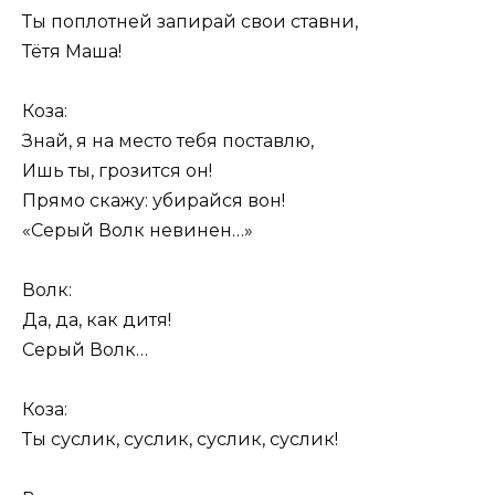
Ты поплотней запирай свои ставни,
Тётя Маша!
Коза:
Знай, я на место тебя поставлю,
Ишь ты, грозится он!
Прямо скажу: убирайся вон!
«Серый Волк невинен…»
Волк:
Да, да, как дитя!
Серый Волк…
Коза:
Ты суслик, суслик, суслик, суслик!