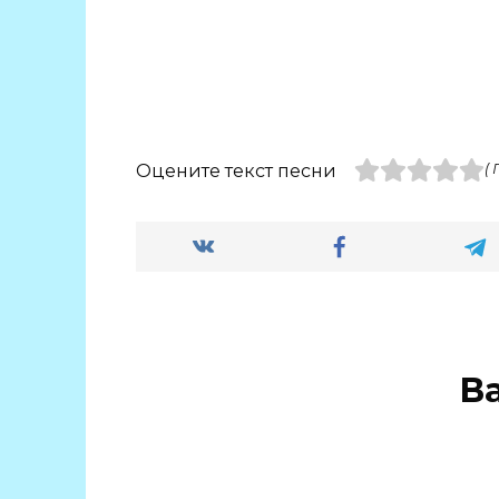
Оцените текст песни
(
В