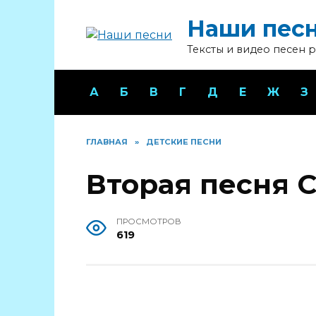
Перейти
Наши пес
к
содержанию
Тексты и видео песен 
А
Б
В
Г
Д
Е
Ж
З
ГЛАВНАЯ
»
ДЕТСКИЕ ПЕСНИ
Вторая песня 
ПРОСМОТРОВ
619