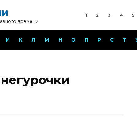
ни
1
2
3
4
5
разного времени
И
К
Л
М
Н
О
П
Р
С
Т
Снегурочки