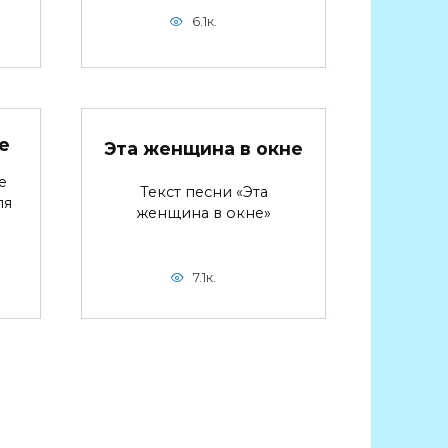
6.1к.
е
Эта женщина в окне
е
Текст песни «Эта
ля
женщина в окне»
7.1к.