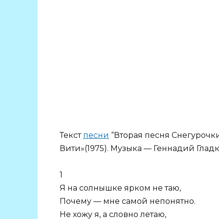
Текст
песни
“Вторая песня Снегурочк
Вити»(1975). Музыка — Геннадий Глад
1
Я на солнышке ярком не таю,
Почему — мне самой непонятно.
Не хожу я, а словно летаю,