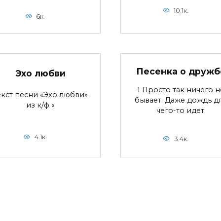
10.1к.
6к.
Песенка о дружб
Эхо любви
1 Просто так ничего н
екст песни «Эхо любви»
бывает. Даже дождь д
из к/ф «
чего-то идет.
4.1к.
3.4к.