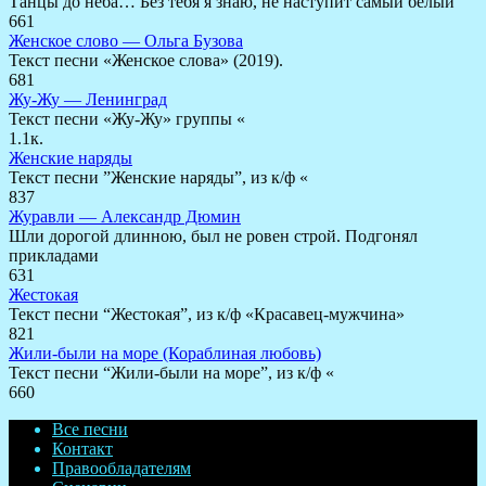
Танцы до неба… Без тебя я знаю, не наступит самый белый
661
Женское слово — Ольга Бузова
Текст песни «Женское слова» (2019).
681
Жу-Жу — Ленинград
Текст песни «Жу-Жу» группы «
1.1к.
Женские наряды
Текст песни ”Женские наряды”, из к/ф «
837
Журавли — Александр Дюмин
Шли дорогой длинною, был не ровен строй. Подгонял
прикладами
631
Жестокая
Текст песни “Жестокая”, из к/ф «Красавец-мужчина»
821
Жили-были на море (Кораблиная любовь)
Текст песни “Жили-были на море”, из к/ф «
660
Все песни
Контакт
Правообладателям