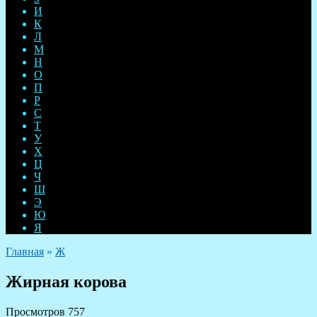
И
К
Л
М
Н
О
П
Р
С
Т
У
Х
Ц
Ч
Ш
Э
Ю
Я
Главная
»
Ж
Жирная корова
Просмотров
757