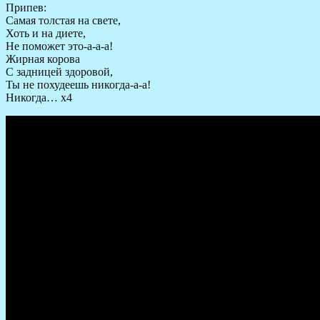
Припев:
Самая толстая на свете,
Хоть и на диете,
Не поможет это-а-а-а!
Жирная корова
С задницей здоровой,
Ты не похудеешь никогда-а-а!
Никогда… х4