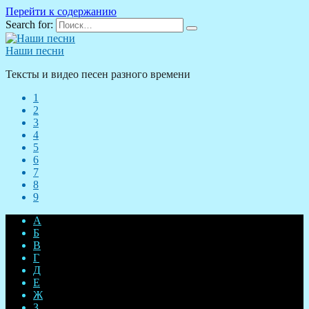
Перейти к содержанию
Search for:
Наши песни
Тексты и видео песен разного времени
1
2
3
4
5
6
7
8
9
А
Б
В
Г
Д
Е
Ж
З