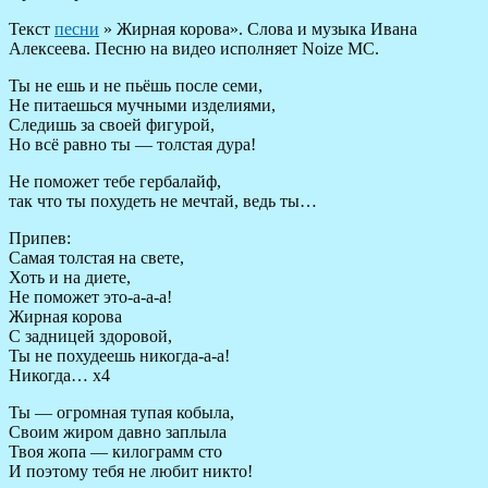
Текст
песни
» Жирная корова». Слова и музыка Ивана
Алексеева. Песню на видео исполняет Noize MC.
Ты не ешь и не пьёшь после семи,
Не питаешься мучными изделиями,
Следишь за своей фигурой,
Но всё равно ты — толстая дура!
Не поможет тебе гербалайф,
так что ты похудеть не мечтай, ведь ты…
Припев:
Самая толстая на свете,
Хоть и на диете,
Не поможет это-а-а-а!
Жирная корова
С задницей здоровой,
Ты не похудеешь никогда-а-а!
Никогда… х4
Ты — огромная тупая кобыла,
Своим жиром давно заплыла
Твоя жопа — килограмм сто
И поэтому тебя не любит никто!