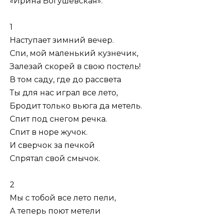
«Ирина Богушевская».
1
Наступает зимний вечер.
Спи, мой маленький кузнечик,
Залезай скорей в свою постель!
В том саду, где до рассвета
Ты для нас играл все лето,
Бродит только вьюга да метель.
Спит под снегом речка.
Спит в норе жучок.
И сверчок за печкой
Спрятал свой смычок.
2
Мы с тобой все лето пели,
А теперь поют метели