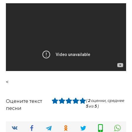
<
Оцените текст
(
2
оценки, среднее
5
из
5
)
песни