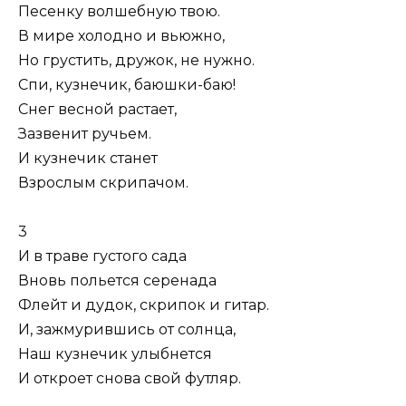
Песенку волшебную твою.
В мире холодно и вьюжно,
Но грустить, дружок, не нужно.
Спи, кузнечик, баюшки-баю!
Снег весной растает,
Зазвенит ручьем.
И кузнечик станет
Взрослым скрипачом.
3
И в траве густого сада
Вновь польется серенада
Флейт и дудок, скрипок и гитар.
И, зажмурившись от солнца,
Наш кузнечик улыбнется
И откроет снова свой футляр.