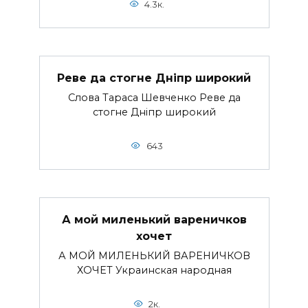
4.3к.
Реве да стогне Днiпр широкий
Слова Тараса Шевченко Реве да
стогне Днiпр широкий
643
А мой миленький вареничков
хочет
А МОЙ МИЛЕНЬКИЙ ВАРЕНИЧКОВ
ХОЧЕТ Украинская народная
2к.