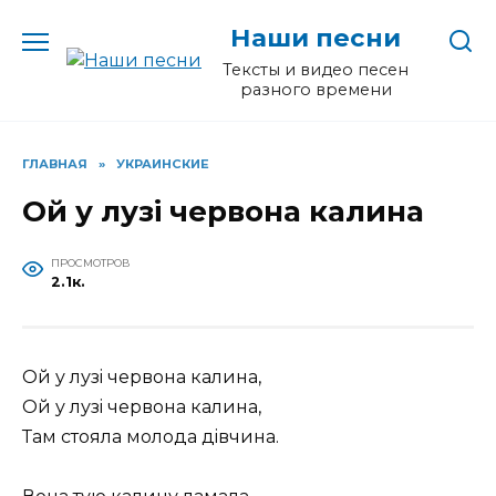
Перейти
Наши песни
к
содержанию
Тексты и видео песен
разного времени
ГЛАВНАЯ
»
УКРАИНСКИЕ
Ой у лузi червона калина
ПРОСМОТРОВ
2.1к.
Ой у лузi червона калина,
Ой у лузi червона калина,
Там стояла молода дiвчина.