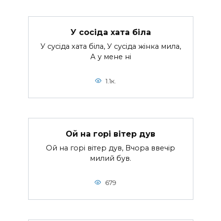
У сосiда хата бiла
У сусiда хата бiла, У сусiда жiнка мила,
А у мене нi
1.1к.
Ой на горi вiтер дув
Ой на горi вiтер дув, Вчора ввечiр
милий був.
679