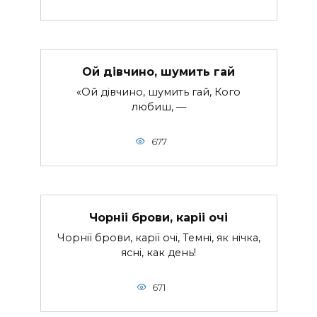
Ой дiвчино, шумить гай
«Ой дiвчино, шумить гай, Кого
любиш, —
677
Чорнii брови, карii очi
Чорнiï брови, карiï очi, Темнi, як нiчка,
яснi, как день!
671