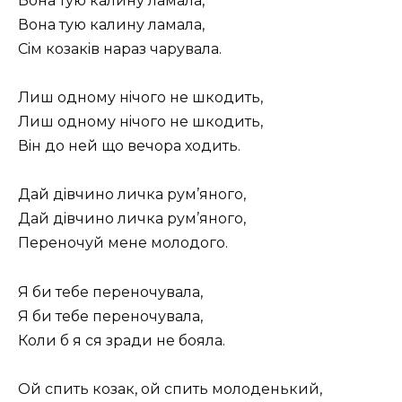
Вона тую калину ламала,
Вона тую калину ламала,
Сiм козакiв нараз чарувала.
Лиш одному нiчого не шкодить,
Лиш одному нiчого не шкодить,
Вiн до ней що вечора ходить.
Дай дiвчино личка рум’яного,
Дай дiвчино личка рум’яного,
Переночуй мене молодого.
Я би тебе переночувала,
Я би тебе переночувала,
Коли б я ся зради не бояла.
Ой спить козак, ой спить молоденький,