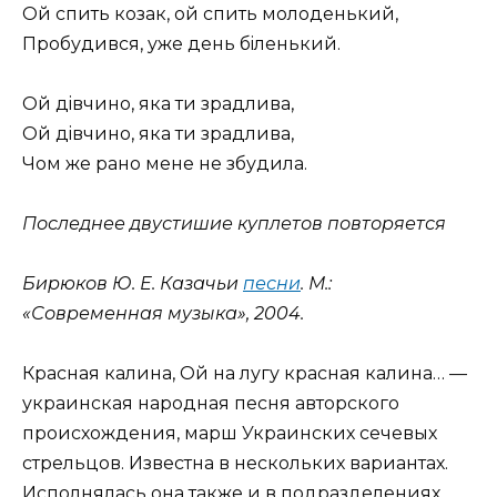
Ой спить козак, ой спить молоденький,
Пробудився, уже день бiленький.
Ой дiвчино, яка ти зрадлива,
Ой дiвчино, яка ти зрадлива,
Чом же рано мене не збудила.
Последнее двустишие куплетов повторяется
Бирюков Ю. Е. Казачьи
песни
. М.:
«Современная музыка», 2004.
Красная калина, Ой на лугу красная калина… —
украинская народная песня авторского
происхождения, марш Украинских сечевых
стрельцов. Известна в нескольких вариантах.
Исполнялась она также и в подразделениях