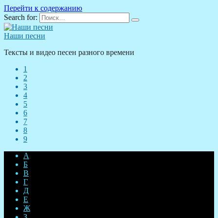
Перейти к содержанию
Search for:
Наши песни
Тексты и видео песен разного времени
1
2
3
4
5
6
7
8
9
А
Б
В
Г
Д
Е
Ж
З