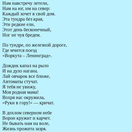
Нам навстречу летели,
Нам на юг, им на север:
Каждый хочет в свой дом.
Эта тундра без края,
Эти редкие ели,
Этот день бесконечный,
Ног не чуя бредем.
По тундре, по железной дороге,
Где мчится поезд
«Воркута – Ленинград».
Дождик капал на рыло
И на дуло нагана.
Лай овчарок все ближе,
Автоматы стучат.
Я тебя не увижу,
Моя родная мама!
Вохря нас окружила,
«Руки в гору!» — кричат.
В дохлом северном небе
Ворон кружит и карчет.
Не бывать нам на воле,
Жизнь прожита зазря.