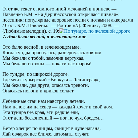
Этот же текст с немного иной мелодией в припеве —
Павленко Б.М. «На Дерибасовской открылася пивная»:
песенник: популярные дворовые песни с нотами и аккордами
/ Сост. Б.М. Павленко. — Ростов н/Д: Феникс, 2008. —
(Любимые мелодии), с. 19:
7. Это было весной, в зеленеющем мае
Это было весной, в зеленеющем мае,
Когда тундра проснулась, развернулась ковром.
Мы бежали с тобой, замочив вертухая,
Мы бежали из зоны — покати нас шаром!
По тундре, по широкой дороге,
Где мчит курьерский «Воркута – Ленинград»,
Мы бежали, два друга, опасаясь тревоги,
Опасаясь погони и криков солдат.
Лебединые стаи нам навстречу летели.
Нам на юг, им на север — каждый хочет в свой дом.
Эта тундра без края, эти редкие ели,
Этот день бесконечный — ног не чуя, бредем…
Ветер хлещет по лицам, свищет в дуле нагана,
Лай овчарок все ближе, автоматы стучат,