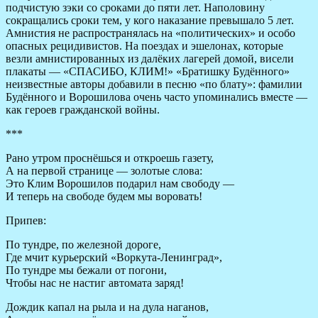
подчистую зэки со сроками до пяти лет. Наполовину
сокращались сроки тем, у кого наказание превышало 5 лет.
Амнистия не распространялась на «политических» и особо
опасных рецидивистов. На поездах и эшелонах, которые
везли амнистированных из далёких лагерей домой, висели
плакаты — «СПАСИБО, КЛИМ!» «Братишку Будённого»
неизвестные авторы добавили в песню «по блату»: фамилии
Будённого и Ворошилова очень часто упоминались вместе —
как героев гражданской войны.
***
Рано утром проснёшься и откроешь газету,
А на первой странице — золотые слова:
Это Клим Ворошилов подарил нам свободу —
И теперь на свободе будем мы воровать!
Припев:
По тундре, по железной дороге,
Где мчит курьерский «Воркута-Ленинград»,
По тундре мы бежали от погони,
Чтобы нас не настиг автомата заряд!
Дождик капал на рыла и на дула наганов,