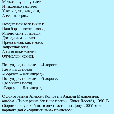
Мать-старушка узнает
И тихонько заплачет:
У всех дети, как дети,
А ее в лагерях.
Поздно ночью затихнет
Наш барак после шмона,
Мирно спит у параши
Доходяга-марксист.
Предо мной, как икона,
Запретная зона,
А на вышке маячит
Очумелый чекист.
По тундре, по железной дороге,
Где мчится поезд
«Воркута – Ленинград».
По тундре, по железной дороге,
Где мчится поезд
«Воркута – Ленинград».
С фонограммы Алексея Козлова и Андрея Макаревича,
альбом «Пионерские блатные песни», Sintez Records, 1996. В
сборнике «Русский шансон» (Ростов-на-Дону, 2005) этот
вариант дан с «удлиненным» припевом: