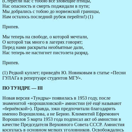
(Стерегли нас с тобою все зловещие птицы,
Нас опасность и смерть поджидали в пути;
Мы добрались с тобою до норвежской границы,
Нам осталось последний рубеж перейти!) (1)
Припев.
Мы теперь на свободе, о которой мечтали,
О которой так много в лагерях говорят;
Перед нами раскрыты необъятные дали,
Нас теперь не настигнет пистолета разряд.
Припев.
(1) Редкий куплет; приведён Ю. Новиковым в статье «Песни
ГУЛАГа в репертуаре студентов МГУ».
ПО ТУНДРЕ — III
Новая версия «Тундры» появилась в 1953 году, после
знаменитой «ворошиловской» амнистии (её ещё называют
«бериёвской»). Правда, зэки предпочитали благодарить
именно Ворошилова, а не Берию. Климентий Ефремович
Ворошилов 5 марта 1953 года подписал акт об амнистии в
качестве Председателя Верховного Совета СССР. Амнистия
коснулась в основном мелких уголовников. Освобождались