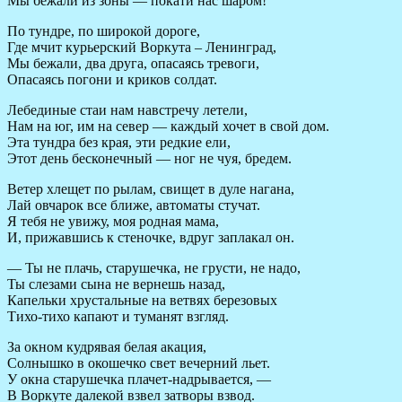
Мы бежали из зоны — покати нас шаром!
По тундре, по широкой дороге,
Где мчит курьерский Воркута – Ленинград,
Мы бежали, два друга, опасаясь тревоги,
Опасаясь погони и криков солдат.
Лебединые стаи нам навстречу летели,
Нам на юг, им на север — каждый хочет в свой дом.
Эта тундра без края, эти редкие ели,
Этот день бесконечный — ног не чуя, бредем.
Ветер хлещет по рылам, свищет в дуле нагана,
Лай овчарок все ближе, автоматы стучат.
Я тебя не увижу, моя родная мама,
И, прижавшись к стеночке, вдруг заплакал он.
— Ты не плачь, старушечка, не грусти, не надо,
Ты слезами сына не вернешь назад,
Капельки хрустальные на ветвях березовых
Тихо-тихо капают и туманят взгляд.
За окном кудрявая белая акация,
Солнышко в окошечко свет вечерний льет.
У окна старушечка плачет-надрывается, —
В Воркуте далекой взвел затворы взвод.