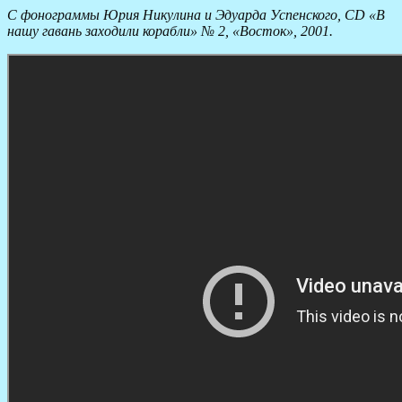
С фонограммы Юрия Никулина и Эдуарда Успенского, CD «В
нашу гавань заходили корабли» № 2, «Восток», 2001.