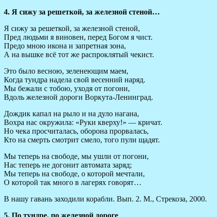
4. Я сижу за решеткой, за железной стеной…
Я сижу за решеткой, за железной стеной,
Пред людьми я виновен, перед Богом я чист.
Предо мною икона и запретная зона,
А на вышке всё тот же распроклятый чекист.
Это было весною, зеленеющим маем,
Когда тундра надела свой весенний наряд.
Мы бежали с тобою, уходя от погони,
Вдоль железной дороги Воркута-Ленинград.
Дождик капал на рыло и на дуло нагана,
Вохра нас окружила: «Руки кверху!» — кричат.
Но чека просчиталась, оборона прорвалась,
Кто на смерть смотрит смело, того пули щадят.
Мы теперь на свободе, мы ушли от погони,
Нас теперь не догонит автомата заряд;
Мы теперь на свободе, о которой мечтали,
О которой так много в лагерях говорят…
В нашу гавань заходили корабли. Вып. 2. М., Стрекоза, 2000.
5. По тундре, по железной дороге