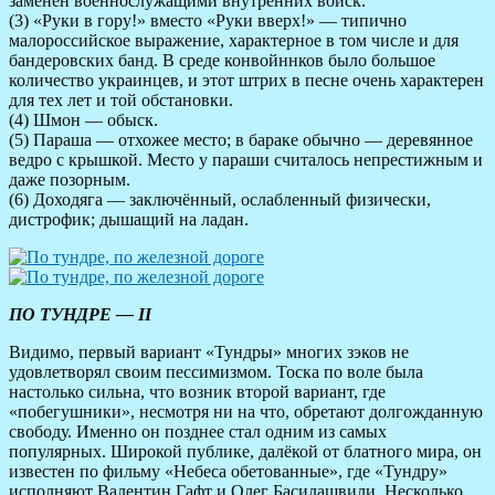
заменён военнослужащими внутренних войск.
(3) «Руки в гору!» вместо «Руки вверх!» — типично
малороссийское выражение, характерное в том числе и для
бандеровских банд. В среде конвойннков было большое
количество украинцев, и этот штрих в песне очень характерен
для тех лет и той обстановки.
(4) Шмон — обыск.
(5) Параша — отхожее место; в бараке обычно — деревянное
ведро с крышкой. Место у параши считалось непрестижным и
даже позорным.
(6) Доходяга — заключённый, ослабленный физически,
дистрофик; дышащий на ладан.
ПО ТУНДРЕ — II
Видимо, первый вариант «Тундры» многих зэков не
удовлетворял своим пессимизмом. Тоска по воле была
настолько сильна, что возник второй вариант, где
«побегушники», несмотря ни на что, обретают долгожданную
свободу. Именно он позднее стал одним из самых
популярных. Широкой публике, далёкой от блатного мира, он
известен по фильму «Небеса обетованные», где «Тундру»
исполняют Валентин Гафт и Олег Басилашвили. Несколько