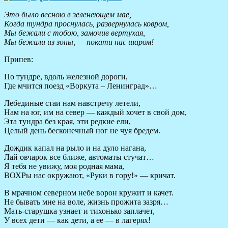
Это было весною в зеленеющем мае,
Когда тундра проснулась, развернулась ковром,
Мы бежали с тобою, замочив вертухая,
Мы бежали из зоны, — покати нас шаром!
Припев:
По тундре, вдоль железной дороги,
Где мчится поезд «Воркута – Ленинград»…
Лебединые стаи нам навстречу летели,
Нам на юг, им на север — каждый хочет в свой дом,
Эта тундра без края, эти редкие ели,
Целый день бесконечный ног не чуя бредем.
Дождик капал на рыло и на дуло нагана,
Лай овчарок все ближе, автоматы стучат…
Я тебя не увижу, моя родная мама,
ВОХРы нас окружают, «Руки в гору!» — кричат.
В мрачном северном небе ворон кружит и качет.
Не бывать мне на воле, жизнь прожита зазря…
Мать-старушка узнает и тихонько заплачет,
У всех дети — как дети, а ее — в лагерях!