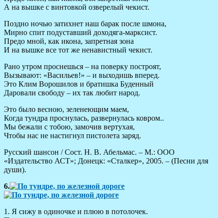
А на вышке с винтовкой озверелый чекист.
Поздно ночью затихнет наш барак после шмона,
Мирно спит подуставший доходяга-марксист.
Предо мной, как икона, запретная зона
И на вышке все тот же ненавистный чекист.
Рано утром проснешься – на поверку построят,
Вызывают: «Васильев!» – и выходишь вперед.
Это Клим Ворошилов и братишка Буденный
Даровали свободу – их так любит народ.
Это было весною, зеленеющим маем,
Когда тундра проснулась, развернулась ковром..
Мы бежали с тобою, замочив вертухая,
Чтобы нас не настигнул пистолета заряд.
Русский шансон / Сост. Н. В. Абельмас. – М.: ООО
«Издательство АСТ»; Донецк: «Сталкер», 2005. – (Песни для
души).
6.
1. Я сижу в одиночке и плюю в потолочек.