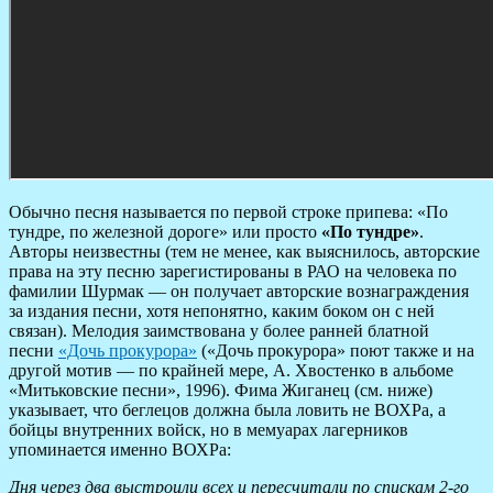
Обычно песня называется по первой строке припева: «По
тундре, по железной дороге» или просто
«По тундре»
.
Авторы неизвестны (тем не менее, как выяснилось, авторские
права на эту песню зарегистированы в РАО на человека по
фамилии Шурмак — он получает авторские вознаграждения
за издания песни, хотя непонятно, каким боком он с ней
связан). Мелодия заимствована у более ранней блатной
песни
«Дочь прокурора»
(«Дочь прокурора» поют также и на
другой мотив — по крайней мере, А. Хвостенко в альбоме
«Митьковские песни», 1996). Фима Жиганец (см. ниже)
указывает, что беглецов должна была ловить не ВОХРа, а
бойцы внутренних войск, но в мемуарах лагерников
упоминается именно ВОХРа:
Дня через два выстроили всех и пересчитали по спискам 2-го