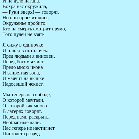
И на дуло нагана.
Вохра нас окружила,
— Руки вверх! — говорят.
Но они просчитались,
Окруженье пробито.
Кто на смерть смотрит прямо,
Того пулей не взять.
Я сижу в одиночке
И плюю в потолочек.
Пред людьми я виновен,
Перед богом я чист.
Предо мною икона
И запретная зона,
И маячит на вышке
Надоевший чекист.
Мы теперь на свободе,
О которой мечтали,
О которой так много
В лагерях говорят.
Перед нами раскрыты
Необъятные дали.
Нас теперь не настигнет
Пистолета разряд.