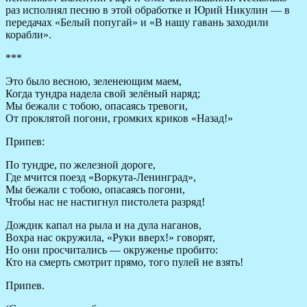
раз исполнял песню в этой обработке и Юрий Никулин — в
передачах «Белый попугай» и «В нашу гавань заходили
корабли».
***
Это было весною, зеленеющим маем,
Когда тундра надела свой зелёный наряд;
Мы бежали с тобою, опасаясь тревоги,
От проклятой погони, громких криков «Назад!»
Припев:
По тундре, по железной дороге,
Где мчится поезд «Воркута-Ленинград»,
Мы бежали с тобою, опасаясь погони,
Чтобы нас не настигнул пистолета разряд!
Дождик капал на рыла и на дула наганов,
Вохра нас окружила, «Руки вверх!» говорят,
Но они просчитались — окруженье пробито:
Кто на смерть смотрит прямо, того пулей не взять!
Припев.