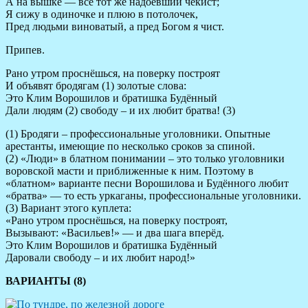
А на вышке — всё тот же надоевший чекист;
Я сижу в одиночке и плюю в потолочек,
Пред людьми виноватый, а пред Богом я чист.
Припев.
Рано утром проснёшься, на поверку построят
И объявят бродягам (1) золотые слова:
Это Клим Ворошилов и братишка Будённый
Дали людям (2) свободу – и их любит братва! (3)
(1) Бродяги – профессиональные уголовники. Опытные
арестанты, имеющие по несколько сроков за спиной.
(2) «Люди» в блатном понимании – это только уголовники
воровской масти и приближенные к ним. Поэтому в
«блатном» варианте песни Ворошилова и Будённого любит
«братва» — то есть уркаганы, профессиональные уголовники.
(3) Вариант этого куплета:
«Рано утром проснёшься, на поверку построят,
Вызывают: «Васильев!» — и два шага вперёд.
Это Клим Ворошилов и братишка Будённый
Даровали свободу – и их любит народ!»
ВАРИАНТЫ (8)