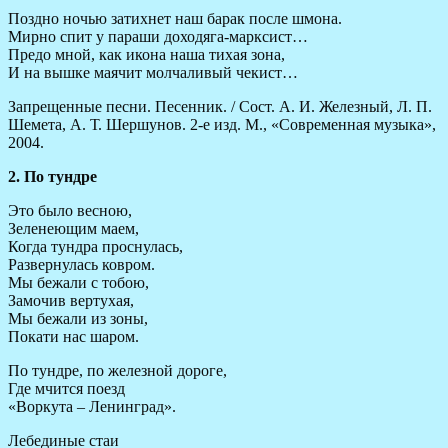
Поздно ночью затихнет наш барак после шмона.
Мирно спит у параши доходяга-марксист…
Предо мной, как икона наша тихая зона,
И на вышке маячит молчаливый чекист…
Запрещенные песни. Песенник. / Сост. А. И. Железный, Л. П.
Шемета, А. Т. Шершунов. 2-е изд. М., «Современная музыка»,
2004.
2. По тундре
Это было весною,
Зеленеющим маем,
Когда тундра проснулась,
Развернулась ковром.
Мы бежали с тобою,
Замочив вертухая,
Мы бежали из зоны,
Покати нас шаром.
По тундре, по железной дороге,
Где мчится поезд
«Воркута – Ленинград».
Лебединые стаи