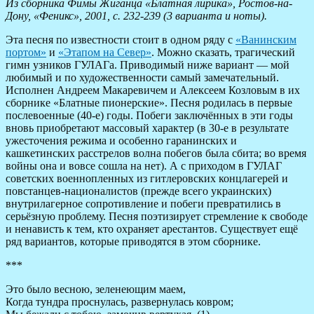
Из сборника Фимы Жиганца «Блатная лирика», Ростов-на-
Дону, «Феникс», 2001, с. 232-239 (3 варианта и ноты).
Эта песня по известности стоит в одном ряду с
«Ванинским
портом»
и
«Этапом на Север»
. Можно сказать, трагический
гимн узников ГУЛАГа. Приводимый ниже вариант — мой
любимый и по художественности самый замечательный.
Исполнен Андреем Макаревичем и Алексеем Козловым в их
сборнике «Блатные пионерские». Песня родилась в первые
послевоенные (40-е) годы. Побеги заключённых в эти годы
вновь приобретают массовый характер (в 30-е в результате
ужесточения режима и особенно гаранинских и
кашкетинских расстрелов волна побегов была сбита; во время
войны она и вовсе сошла на нет). А с приходом в ГУЛАГ
советских военнопленных из гитлеровских концлагерей и
повстанцев-националистов (прежде всего украинских)
внутрилагерное сопротивление и побеги превратились в
серьёзную проблему. Песня поэтизирует стремление к свободе
и ненависть к тем, кто охраняет арестантов. Существует ещё
ряд вариантов, которые приводятся в этом сборнике.
***
Это было весною, зеленеющим маем,
Когда тундра проснулась, развернулась ковром;