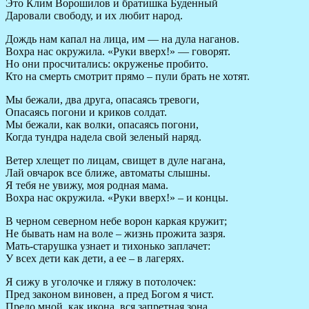
Это Клим Ворошилов и братишка Буденный
Даровали свободу, и их любит народ.
Дождь нам капал на лица, им — на дула наганов.
Вохра нас окружила. «Руки вверх!» — говорят.
Но они просчитались: окруженье пробито.
Кто на смерть смотрит прямо – пули брать не хотят.
Мы бежали, два друга, опасаясь тревоги,
Опасаясь погони и криков солдат.
Мы бежали, как волки, опасаясь погони,
Когда тундра надела свой зеленый наряд.
Ветер хлещет по лицам, свищет в дуле нагана,
Лай овчарок все ближе, автоматы слышны.
Я тебя не увижу, моя родная мама.
Вохра нас окружила. «Руки вверх!» – и концы.
В черном северном небе ворон каркая кружит;
Не бывать нам на воле – жизнь прожита зазря.
Мать-старушка узнает и тихонько заплачет:
У всех дети как дети, а ее – в лагерях.
Я сижу в уголочке и гляжу в потолочек:
Пред законом виновен, а пред Богом я чист.
Предо мной, как икона, вся запретная зона,