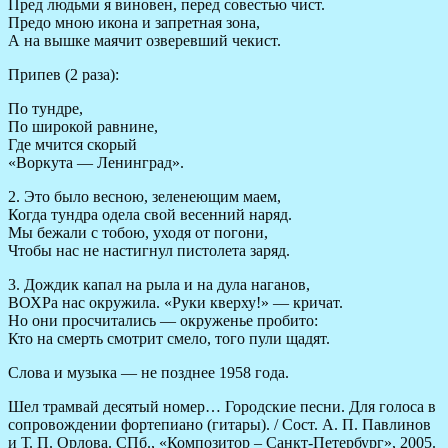
Пред людьми я виновен, перед совестью чист.
Предо мною икона и запретная зона,
А на вышке маячит озверевший чекист.
Припев (2 раза):
По тундре,
По широкой равнине,
Где мчится скорый
«Воркута — Ленинград».
2. Это было весною, зеленеющим маем,
Когда тундра одела свой весенний наряд.
Мы бежали с тобою, уходя от погони,
Чтобы нас не настигнул пистолета заряд.
3. Дождик капал на рыла и на дула наганов,
ВОХРа нас окружила. «Руки кверху!» — кричат.
Но они просчитались — окруженье пробито:
Кто на смерть смотрит смело, того пули щадят.
Слова и музыка — не позднее 1958 года.
Шел трамвай десятый номер… Городские песни. Для голоса в
сопровождении фортепиано (гитары). / Сост. А. П. Павлинов
и Т. П. Орлова. СПб., «Композитор – Санкт-Петербург», 2005.