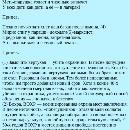
Мать-старушка узнает и тихонько заплачет:
У всех дети как дети, а её — в лагерях!
Припев.
Поздно ночью затихнет наш барак после шмона, (4)
Мирно спит у параши« доходяга(5)-марксист;
Предо мной, как икона, запретная зона,
А на вышке маячит очумелый чекист.
Припев.
(1) Замочить вертухая — убить охранника. В песне допущена
«поэтическая вольность», отступление от реальности. Если бы
зэки бежали, «замочив вертухая», живыми бы их брать никто
не стал. Разорвали бы в клочья. Тем более непредставимо,
чтобы им просто добавили новый срок. Хотя в конце 40-х
была отменена смертная казнь, любого заключённого,
убившего охранника, уничтожали. Самый популярный способ
объяснения — «попытка к бегству».
(2) Вохра, ВОХР — военизированная охрана мест заключения.
В песне неточность: «побегушников» отлавливали солдаты
внутренних войск, а вохровцы набирались из вольнонаёмных
и несли караульную, конвойную и надзирательскую службу. С
50-х годов ВОХР в местах лишения свободы постепенно