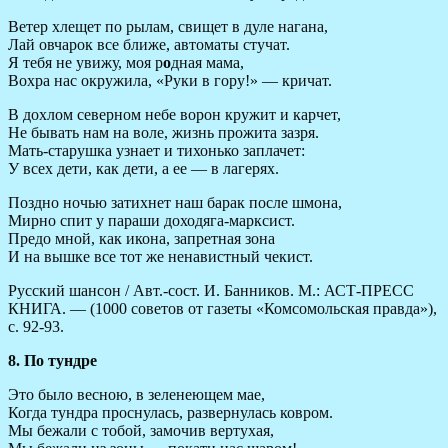
Ветер хлещет по рылам, свищет в дуле нагана,
Лай овчарок все ближе, автоматы стучат.
Я тебя не увижу, моя р
о
дная мама,
Вохра нас окружила, «Руки в гору!» — кричат.
В дохлом северном небе ворон кружит и карчет,
Не бывать нам на воле, жизнь прожита зазря.
Мать-старушка узнает и тихонько заплачет:
У всех дети, как дети, а ее — в лагерях.
Поздно ночью затихнет наш барак после шмона,
Мирно спит у параши доходяга-марксист.
Предо мной, как икона, запретная зона
И на вышке все тот же ненавистный чекист.
Русский шансон / Авт.-сост. И. Банников. М.: АСТ-ПРЕСС
КНИГА. — (1000 советов от газеты «Комсомольская правда»),
с. 92-93.
8. По тундре
Это было весною, в зеленеющем мае,
Когда тундра проснулась, развернулась ковром.
Мы бежали с тобой, замочив вертухая,