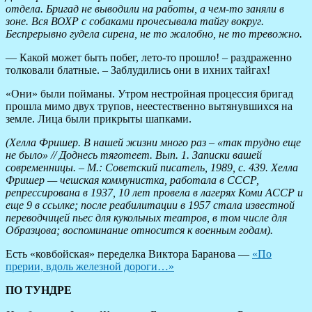
отдела. Бригад не выводили на работы, а чем-то заняли в
зоне. Вся ВОХР с собаками прочесывала тайгу вокруг.
Беспрерывно гудела сирена, не то жалобно, не то тревожно.
— Какой может быть побег, лето-то прошло! – раздраженно
толковали блатные. – Заблудились они в ихних тайгах!
«Они» были пойманы. Утром нестройная процессия бригад
прошла мимо двух трупов, неестественно вытянувшихся на
земле. Лица были прикрыты шапками.
(Хелла Фришер. В нашей жизни много раз – «так трудно еще
не было» // Доднесь тяготеет. Вып. 1. Записки вашей
современницы. – М.: Советский писатель, 1989, с. 439. Хелла
Фришер — чешская коммунистка, работала в СССР,
репрессирована в 1937, 10 лет провела в лагерях Коми АССР и
еще 9 в ссылке; после реабилитации в 1957 стала известной
переводчицей пьес для кукольных театров, в том числе для
Образцова; воспоминание относится к военным годам).
Есть «ковбойская» переделка Виктора Баранова —
«По
прерии, вдоль железной дороги…»
ПО ТУНДРЕ