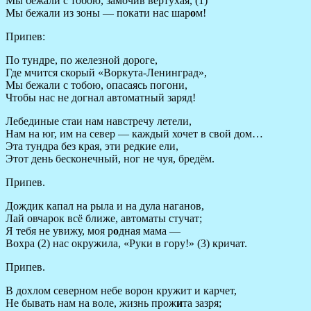
Мы бежали с тобою, замочив вертухая, (1)
Мы бежали из зоны — покати нас шар
о
м!
Припев:
По тундре, по железной дороге,
Где мчится скорый «Воркута-Ленинград»,
Мы бежали с тобою, опасаясь погони,
Чтобы нас не догнал автоматный заряд!
Лебединые стаи нам навстречу летели,
Нам на юг, им на север — каждый хочет в свой дом…
Эта тундра без края, эти редкие ели,
Этот день бесконечный, ног не чуя, бредём.
Припев.
Дождик капал на рыла и на дула наганов,
Лай овчарок всё ближе, автоматы стучат;
Я тебя не увижу, моя р
о
дная мама —
Вохра (2) нас окружила, «Руки в гору!» (3) кричат.
Припев.
В дохлом северном небе ворон кружит и карчет,
Не бывать нам на воле, жизнь прож
и
та зазря;