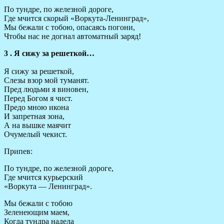
По тундре, по железной дороге,
Где мчится скорый «Воркута-Ленинград»,
Мы бежали с тобою, опасаясь погони,
Чтобы нас не догнал автоматный заряд!
3 . Я сижу за решеткой…
Я сижу за решеткой,
Слезы взор мой туманят.
Пред людьми я виновен,
Перед Богом я чист.
Предо мною икона
И запретная зона,
А на вышке маячит
Очумелый чекист.
Припев:
По тундре, по железной дороге,
Где мчится курьерский
«Воркута — Ленинград».
Мы бежали с тобою
Зеленеющим маем,
Когда тундра надела