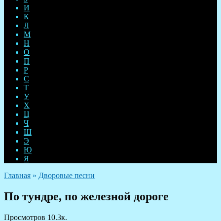
И
К
Л
М
Н
О
П
Р
С
Т
У
Х
Ц
Ч
Ш
Э
Ю
Я
Главная
»
Дворовые песни
По тундре, по железной дороге
Просмотров
10.3к.