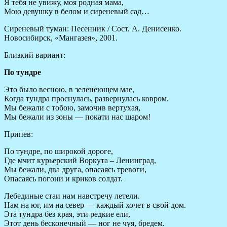
Я тебя не увижу, моя родная мама,
Мою девушку в белом и сиреневый сад…
Сиреневый туман: Песенник / Сост. А. Денисенко.
Новосибирск, «Мангазея», 2001.
Близкий вариант:
По тундре
Это было весною, в зеленеющем мае,
Когда тундра проснулась, развернулась ковром.
Мы бежали с тобою, замочив вертухая,
Мы бежали из зоны — покати нас шаром!
Припев:
По тундре, по широкой дороге,
Где мчит курьерский Воркута – Ленинград,
Мы бежали, два друга, опасаясь тревоги,
Опасаясь погони и криков солдат.
Лебединые стаи нам навстречу летели.
Нам на юг, им на север — каждый хочет в свой дом.
Эта тундра без края, эти редкие ели,
Этот день бесконечный — ног не чуя, бредем.