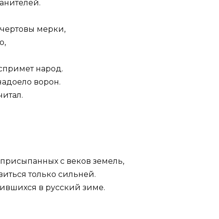
анителей.
 чертовы мерки,
о,
оспримет народ.
надоело ворон.
читал.
присыпанных с веков земель,
виться только сильней.
ившихся в русский зиме.