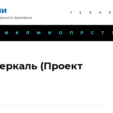
ни
1
2
3
4
5
разного времени
И
К
Л
М
Н
О
П
Р
С
Т
еркаль (Проект