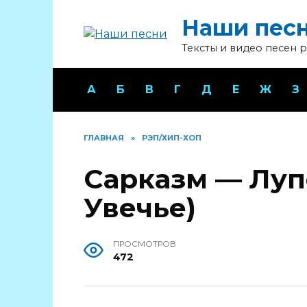
Перейти
Наши пес
к
содержанию
Тексты и видео песен 
А
Б
В
Г
Д
Е
Ж
З
ГЛАВНАЯ
»
РЭП/ХИП-ХОП
Сарказм — Луп
Увечье)
ПРОСМОТРОВ
472