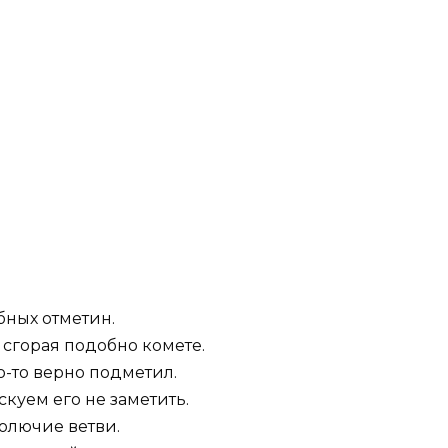
бных отметин.
сгорая подобно комете.
то-то верно подметил.
скуем его не заметить.
колючие ветви.