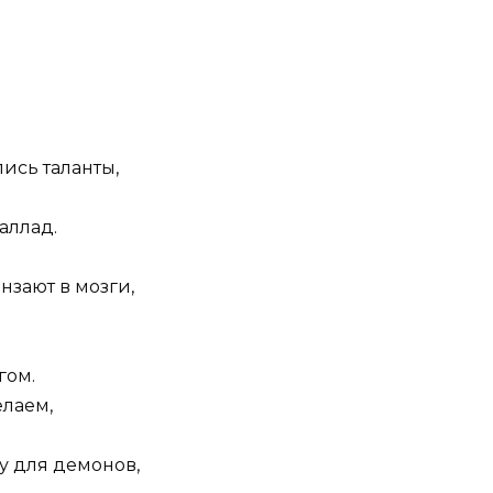
ись таланты,
аллад.
нзают в мозги,
гом.
елаем,
у для демонов,