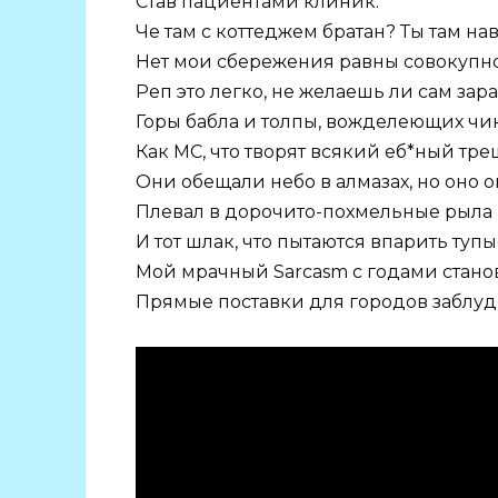
Став пациентами клиник.
Че там с коттеджем братан? Ты там на
Нет мои сбережения равны совокупн
Реп это легко, не желаешь ли сам зар
Горы бабла и толпы, вожделеющих чик
Как МС, что творят всякий еб*ный тре
Они обещали небо в алмазах, но оно о
Плевал в дорочито-похмельные рыла 
И тот шлак, что пытаются впарить туп
Мой мрачный Sarcasm с годами стано
Прямые поставки для городов заблуд