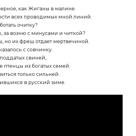
верное, как Жиганы в малине.
ости всех проводимых мной линий.
аботать очитку?
, за возню с минусами и читкой?
ш, но их фреш отдает мертвечиной.
казалось с совчинку.
поддатых свиней,
ые птенцы из богатых семей.
виться только сильней.
ившихся в русский зиме.