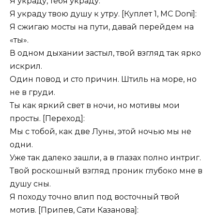
Я украду, тебя украду.
Я украду твою душу к утру. [Куплет 1, MC Doni]:
Я сжигаю мосты на пути, давай перейдем на
«ты».
В одном дыхании застыл, твой взгляд так ярко
искрил.
Один повод и сто причин. Штиль на море, но
не в груди.
Ты как яркий свет в ночи, но мотивы мои
просты. [Переход]:
Мы с тобой, как две Луны, этой ночью мы не
одни.
Уже так далеко зашли, а в глазах полно интриг.
Твой роскошный взгляд проник глубоко мне в
душу сны.
Я походу точно влип под восточный твой
мотив. [Припев, Сати Казанова]: