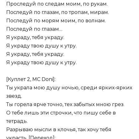
Проследуй по следам моим, по рукам.
Последуй по глазам, по тропам, мирам.
Последуй по морям моим, по волнам.
Последуй по глазам…
Я украду, тебя украду.
Я украду твою душу к утру.
Я украду, тебя украду.
Я украду твою душу к утру.
[Куплет 2, MC Doni]:
Ты украла мою душу ночью, среди ярких-ярких
звезд.
Ты горела ярче точно, тех забытых мною грез.
О тебе лишь эти строчки, что пишу себе в
тетрадь.
Разрываю мысли в клочья, так хочу тебя
украсть. [Переход]: